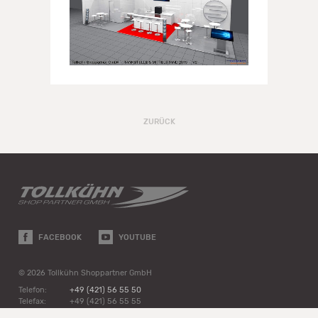
ZURÜCK
FACEBOOK
YOUTUBE
© 2026 Tollkühn Shoppartner GmbH
Telefon:
+49 (421) 56 55 50
Telefax:
+49 (421) 56 55 55
E-Mail:
info@tollkuehn.de