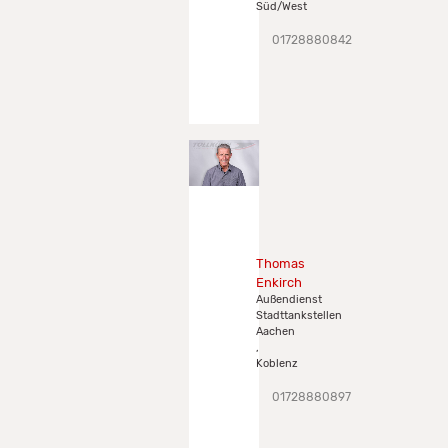
Süd/West
01728880842
Thomas
Enkirch
Außendienst
Stadttankstellen
Aachen
,
Koblenz
01728880897