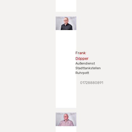
Frank
Döpper
Außendienst
Stadttankstellen
Ruhrpott
01728880891