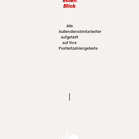
einen
Blick
Alle
Außendienstmitarbeiter
aufgeteilt
auf Ihre
Postleitzahlengebiete