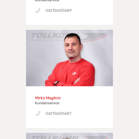
Kundenservice
042156555689
Mirko Maglicic
Kundenservice
042156555687